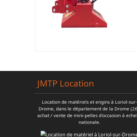
JMTP Location
Location de matériels et engins à Loriol-sur-
Drome, dans le département de la Drome (26
achat / vente de mini-pelles d'occasion à eche
nationale.