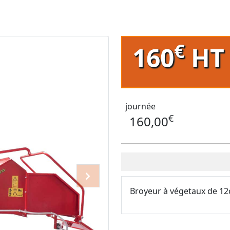
€
160
H
journée
€
160,00
Suivant
Broyeur à végetaux de 12